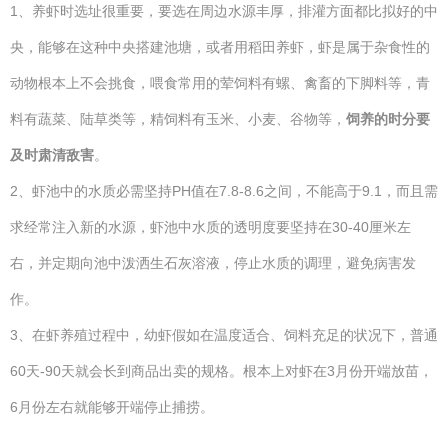
1、养虾时选址很重要，要选在周边水源丰厚，排灌方面都比拟好的中
央，能够在这种中央搭建池塘，或者用稻田养虾，虾是属于杂食性的
动物根本上不会挑食，喂食常用的荤饲料有螺、禽畜的下脚料等，青
料有蔬菜、陆草类等，精饲料有玉米、小麦、谷物等，
饲养的时分要
及时肃清敌害
。
2、虾池中的水质必需坚持PH值在7.8-8.6之间，不能高于9.1，而且需
求经常注入新的水源，虾池中水质的透明度要坚持在30-40厘米左
右，并定期向池中泼洒生石灰溶液，停止水质的调理，避免病害发
作。
3、在虾养殖过程中，幼虾假如在温度适合、饲料充足的状况下，普通
60天-90天就会长到商品出卖的规格。根本上对虾在3月份开端放苗，
6月份左右就能够开端停止捕捞。