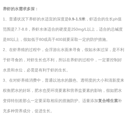
养虾的水需求多深：
1、普通状况下养虾的水适宜的深度是
0.9-1.5米
，虾适合的生长ph值
范围是7.7-8.8，养虾水体适合的硬度是250mg/L以上，适合的总碱度
是80以上，假如低于80或高于400就要采取一定的防护措施。
2、在虾养殖的过程中，会浮游出水面来寻食，假如水体过深，是不利
于虾寻食的，对虾生长也不利，所以在养虾的过程中，一定要控制好
水质和水位，必需是有利于虾的生长。
3、在对虾养殖消费中，普通以池水的颜色、透明度的大小和清新度来
权衡肥水的好坏，肥水也受环境要素和营养盐要素的影响，假如肥水
变得特别差那么一定要采取相应的措施防护。适量添加
复合维生素
补
充多种营养成分，促进生长。